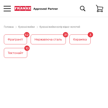
Головна
Кухонні мийки
Кухонні мийки колір мідно-золотий
52
31
3
Фраграніт
Нержавіюча сталь
Кераміка
10
Тектонайт