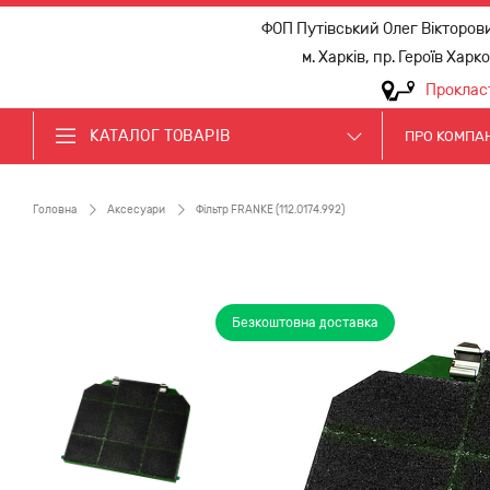
ФОП Путівський Олег Вікторов
м. Харків, пр. Героїв Харк
Проклас
КАТАЛОГ ТОВАРІВ
ПРО КОМПА
Головна
Аксесуари
Фільтр FRANKE (112.0174.992)
Безкоштовна доставка