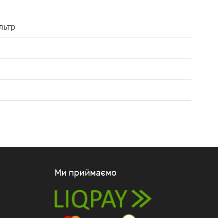
льтр
Ми приймаємо