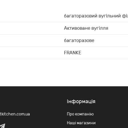
багаторазовий вугільний фі
Активоване вугілля
багаторазове
FRANKE
Iнформація
rtkitchen.com.ua
Про компанію
Наші магазини