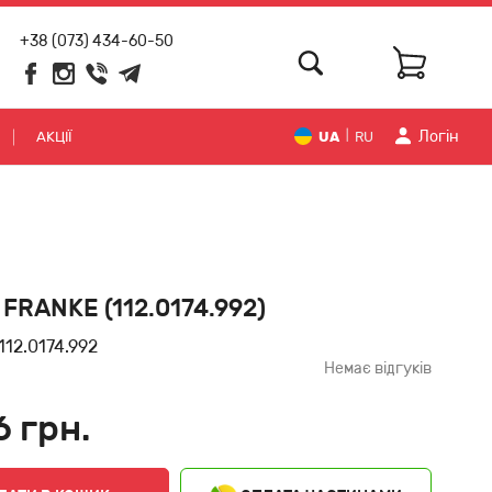
+38 (073) 434-60-50
Логiн
АКЦІЇ
UA
RU
|
 FRANKE (112.0174.992)
112.0174.992
Немає відгуків
6 грн.