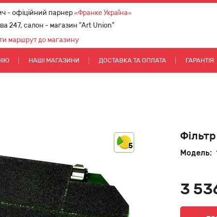
ич - офіційний парнер
«Франке Україна»
ова 247, салон - магазин "Art Union"
ти маршрут до магазину
НІЮ
НАШІ МАГАЗИНИ
ДОСТАВКА ТА ОПЛАТА
ГАРАНТІЯ
Фільтр
5
Модель:
3 53