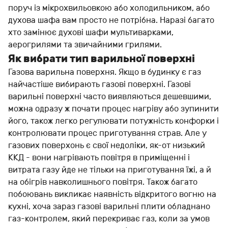
поруч із мікрохвильовкою або холодильником, або
духова шафа вам просто не потрібна. Наразі багато
хто замінює духові шафи мультиварками,
аерогрилями та звичайними грилями.
Як вибрати тип варильної поверхні
Газова варильна поверхня. Якщо в будинку є газ
найчастіше вибирають газові поверхні. Газові
варильні поверхні часто виявляються дешевшими,
можна одразу ж почати процес нагріву або зупинити
його, також легко регулювати потужність конфорки і
контролювати процес приготування страв. Але у
газових поверхонь є свої недоліки, як-от низький
ККД - вони нагрівають повітря в приміщенні і
витрата газу йде не тільки на приготування їжі, а й
на обігрів навколишнього повітря. Також багато
побоювань викликає наявність відкритого вогню на
кухні, хоча зараз газові варильні плити обладнано
газ-контролем, який перекриває газ, коли за умов