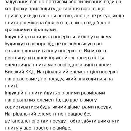
задування вогню протягом або виливання води на
конфорку призводить до гасіння вогню, що
призводить до гасіння вогню, але це не рятує, якщо
плита розміщена біля вікна, а вікна оздоблено
красивими фіранками.
Індукційна варильна поверхня. Якщо у вашому
будинку є газопровід, це не зобов'язує вас
встановлювати газову поверхню. Ви можете
розглянути плюси індукційної поверхні. Ця
електрична плита має свої однозначні плюси:
Високий ККД. Нагрівальний елемент цієї поверхні
нагріває саме дно посуду, який знаходиться на
плиті.
Індукційні плити йдуть з різними розмірами
нагрівальних елементів, що дасть змогу
користуватися будь-якими діаметрами посуду.
Нагрівальний елемент не працює без
встановленого там посуду, тобто забути вимкнути
плиту у вас просто не вийде.