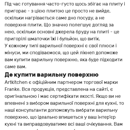
Під час готування часто-густо щось збігає на плиту і
пригорає - з цією плитою це просто не вийде,
оскільки нагрівається саме дно посуду, а не
поверхня плити. Що значно полегшує догляд за
нею, оскільки основні джерела бруду на плиті - це
пригорілі шматочки їжі і бульйон, що витік.
У кожному типі варильної поверхні є свої плюси і
мінуси, ми сподіваємося, що цей лікнеп допоможе
вам купити варильну поверхню, яка буде підходити
саме вам.
Де купити варильну поверхню
Artkitchen є офіційним партнером торгової марки
Franke. Вся продукція, представлена на сайті, є
оригінальною і має сертифікати якості. Якщо ви не
впевнені з вибором варильної поверхні для кухні, то
наші консультанти допоможуть вибрати варильну
поверхню, що ідеально впишеться у ваш інтер'єр
кухні та виправдовуватиме всі ваші очікування. Вам