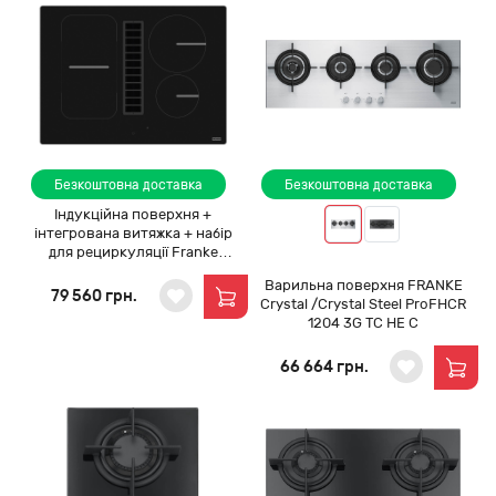
Безкоштовна доставка
Безкоштовна доставка
Індукційна поверхня +
інтегрована витяжка + набір
для рециркуляції Franke
Smart FSM 709 HI LL KIT
Варильна поверхня FRANKE
(340.0678.204)
79 560 грн.
Crystal /Crystal Steel ProFHCR
1204 3G TC HE C
66 664 грн.