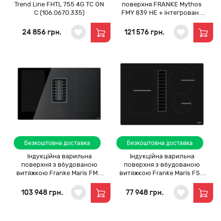
Trend Line FHTL 755 4G TC ON
поверхня FRANKE Mythos
C (106.0670.335)
FMY 839 HE + інтегрована
витяжка (340.0679.889)
24 856 грн.
121 576 грн.
Безкоштовна доставка
Безкоштовна доставка
Індукційна варильна
Індукційна варильна
поверхня з вбудованою
поверхня з вбудованою
витяжкою Franke Maris FMA
витяжкою Franke Maris FSM
839 HI (340.0595.364)
709 HI (340.0678.203)
103 948 грн.
77 948 грн.