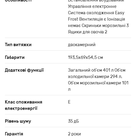
Особливості
Встановлення вбудований
Управління електронне
Система охолодження Easy
Frost Вентиляція є Іонізація
немає Скриньки морозильні 3
Ящики для овочів 2
Тип витяжки
двокамерний
Габарити
193,5x69x54,5 см
Додаткові функції
Загальний об'єм 401 л Об'єм
холодильної камери 294 л.
Об'єм морозильної камери 101
л
Клас споживання
E
електроенергії
Рівень шуму
35 дБ
Гарантія
2 роки