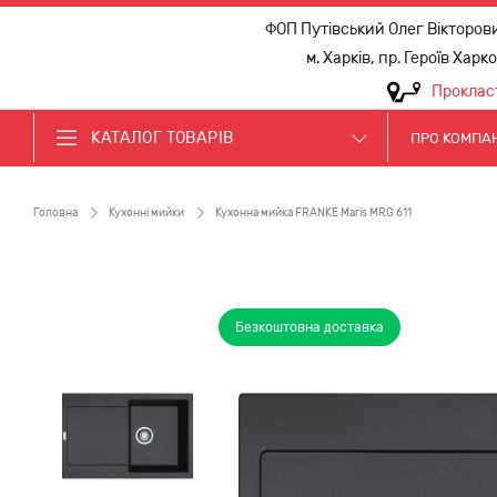
ФОП Путівський Олег Вікторов
м. Харків, пр. Героїв Харк
Проклас
КАТАЛОГ ТОВАРІВ
ПРО КОМПА
Головна
Кухонні мийки
Кухонна мийка FRANKE Maris MRG 611
Безкоштовна доставка