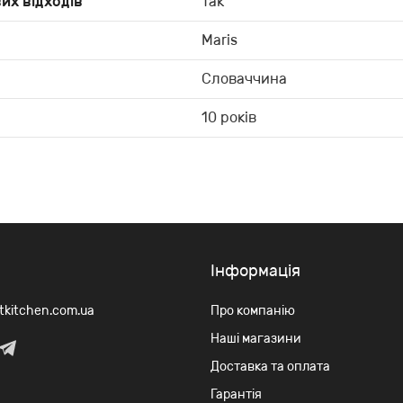
их відходів
Так
Maris
Словаччина
10 років
Iнформація
rtkitchen.com.ua
Про компанію
Наші магазини
Доставка та оплата
Гарантія