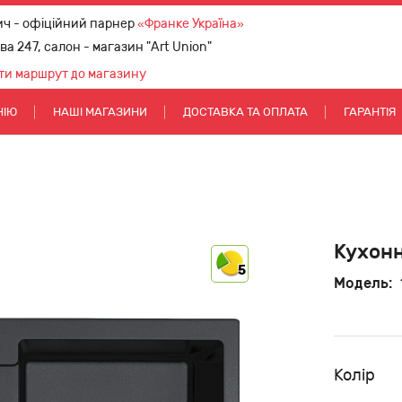
ич - офіційний парнер
«Франке Україна»
ова 247, салон - магазин "Art Union"
ти маршрут до магазину
НІЮ
НАШІ МАГАЗИНИ
ДОСТАВКА ТА ОПЛАТА
ГАРАНТІЯ
Кухонн
5
Модель:
Колір