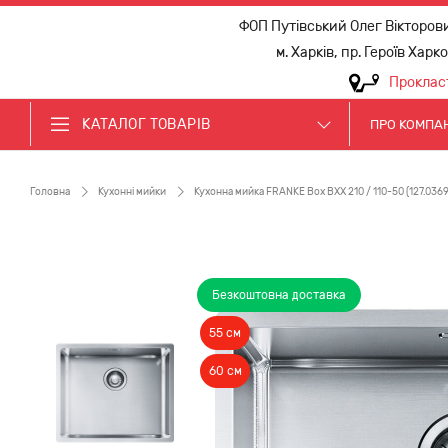
ФОП Путівський Олег Вікторов
м. Харків, пр. Героїв Харк
Проклас
КАТАЛОГ ТОВАРІВ
ПРО КОМПА
Головна
Кухонні мийки
Кухонна мийка FRANKE Box BXX 210 / 110-50 (127.0369
Безкоштовна доставка
55 см
60 см