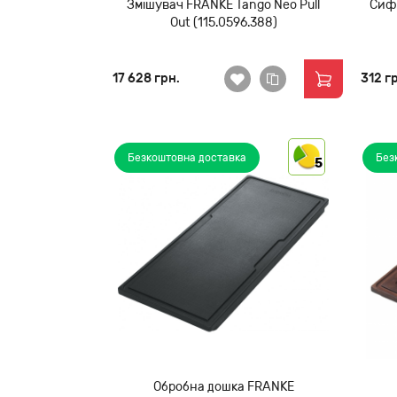
Змішувач FRANKE Tango Neo Pull
Сиф
Out (115.0596.388)
17 628 грн.
312 г
Безкоштовна доставка
Без
5
Обробна дошка FRANKE