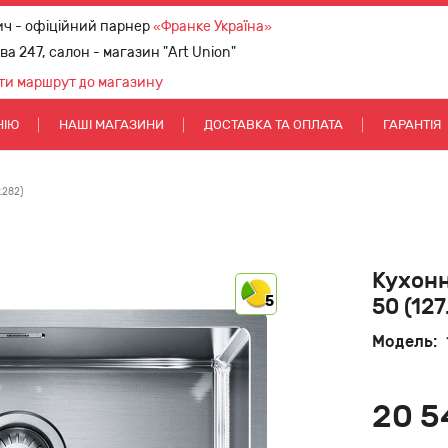
ич - офіційний парнер
«Франке Україна»
ова 247, салон - магазин "Art Union"
ти маршрут до магазину
НІЮ
НАШІ МАГАЗИНИ
ДОСТАВКА ТА ОПЛАТА
ГАРАНТІЯ
.282)
Кухонн
5
50 (12
Модель:
20 5