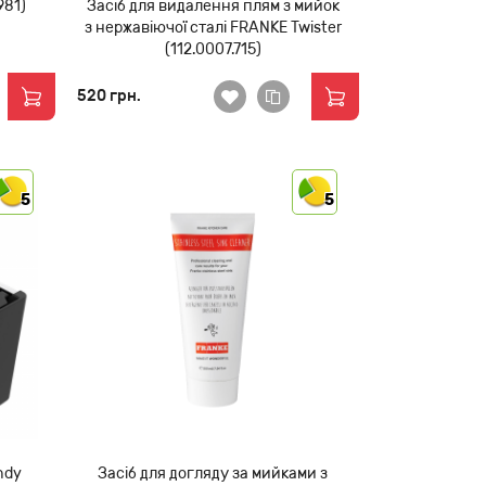
981)
Засіб для видалення плям з мийок
з нержавіючої сталі FRANKE Twister
(112.0007.715)
520 грн.
5
5
ndy
Засіб для догляду за мийками з