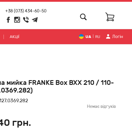
+38 (073) 434-60-50
Логiн
АКЦІЇ
UA
RU
|
а мийка FRANKE Box BXX 210 / 110-
7.0369.282)
127.0369.282
Немає відгуків
40 грн.