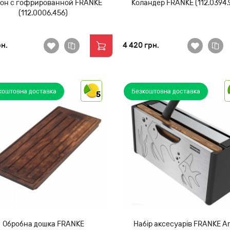
он с гофрированной FRANKE
Коландер FRANKE (112.0394.
(112.0006.456)
рн.
4 420 грн.
коштовна доставка
Безкоштовна доставка
5
Обробна дошка FRANKE
Набір аксесуарів FRANKE A