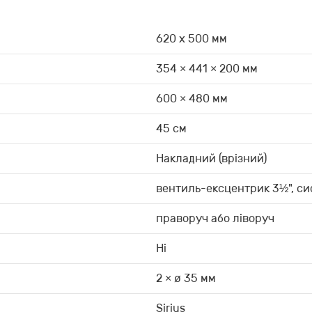
620 х 500 мм
354 × 441 × 200 мм
600 × 480 мм
45 см
Накладний (врізний)
вентиль-ексцентрик 3½", си
праворуч або ліворуч
Ні
2 × ø 35 мм
Sirius