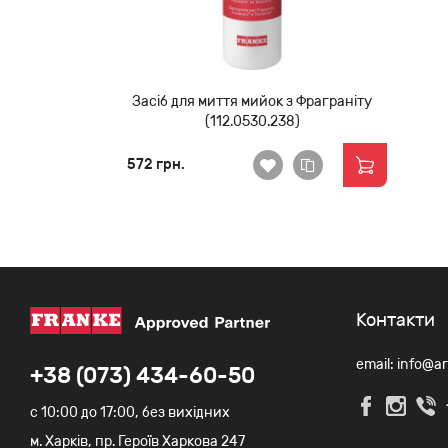
Засіб для миття мийок з Фраграніту
(112.0530.238)
572 грн.
Контакти
email: info@a
+38 (073) 434-60-50
c 10:00 до 17:00, без вихідних
м. Харків, пр. Героїв Харкова 247