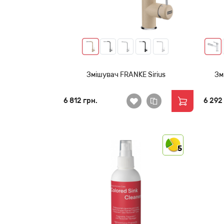
Змішувач FRANKE Sirius
Зм
6 812 грн.
6 292
5