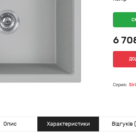
С
6 70
ДО
Серия:
Sir
Опис
Характеристики
Відгуків (