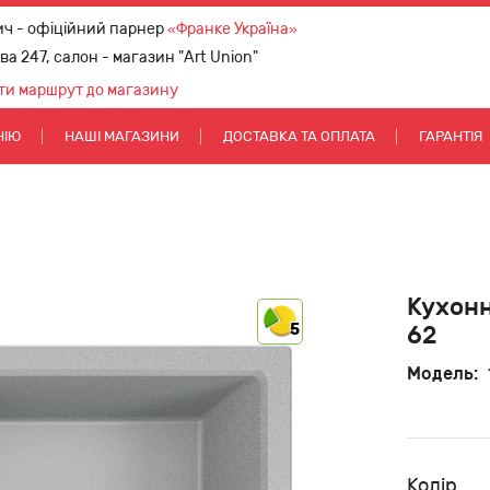
ич - офіційний парнер
«Франке Україна»
ова 247, салон - магазин "Art Union"
ти маршрут до магазину
НІЮ
НАШІ МАГАЗИНИ
ДОСТАВКА ТА ОПЛАТА
ГАРАНТІЯ
Кухонн
5
62
Модель:
Колір