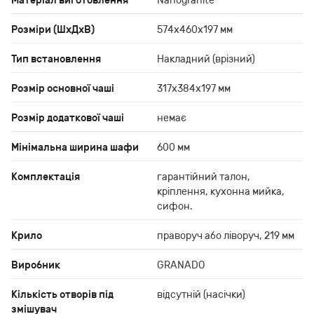
Матеріал виготовлення
Nanogranite
Розміри (ШхДхВ)
574х460х197 мм
Тип встановлення
Накладний (врізний)
Розмір основної чаші
317х384х197 мм
Розмір додаткової чаші
немає
Мінімальна ширина шафи
600 мм
Комплектація
гарантійний талон,
кріплення, кухонна мийка,
сифон.
Крило
праворуч або ліворуч, 219 мм
Виробник
GRANADO
Кількість отворів під
відсутній (насічки)
змішувач