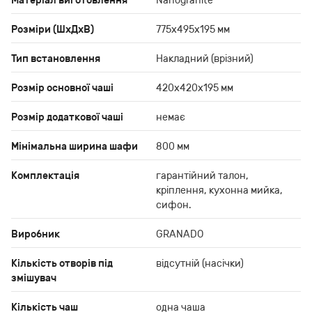
Матеріал виготовлення
Nanogranite
Розміри (ШхДхВ)
775х495х195 мм
Тип встановлення
Накладний (врізний)
Розмір основної чаші
420x420x195 мм
Розмір додаткової чаші
немає
Мінімальна ширина шафи
800 мм
Комплектація
гарантійний талон,
кріплення, кухонна мийка,
сифон.
Виробник
GRANADO
Кількість отворів під
відсутній (насічки)
змішувач
Кількість чаш
одна чаша