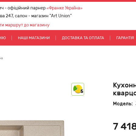
ич - офіційний парнер
«Франке Україна»
ова 247, салон - магазин "Art Union"
ти маршрут до магазину
НІЮ
НАШІ МАГАЗИНИ
ДОСТАВКА ТА ОПЛАТА
ГАРАНТІЯ
на
Кухонн
5
кварцо
Модель:
7 418