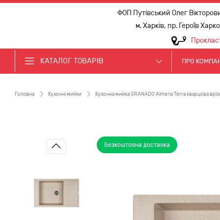
ФОП Путівський Олег Вікторов
м. Харків, пр. Героїв Харк
Проклас
КАТАЛОГ ТОВАРІВ
ПРО КОМПА
Головна
Кухонні мийки
Кухонна мийка GRANADO Almeria Terra кварцова вріз
Безкоштовна доставка