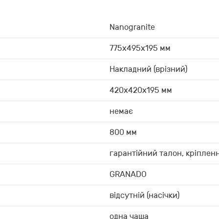
Nanogranite
775х495х195 мм
Накладний (врізний)
420x420x195 мм
немає
800 мм
гарантійний талон, кріплен
GRANADO
відсутній (насічки)
одна чаша