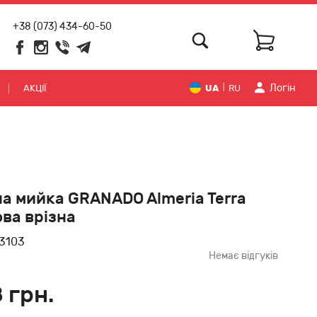
+38 (073) 434-60-50
Логiн
АКЦІЇ
UA
RU
|
а мийка GRANADO Almeria Terra
ва врізна
3103
Немає відгуків
 грн.