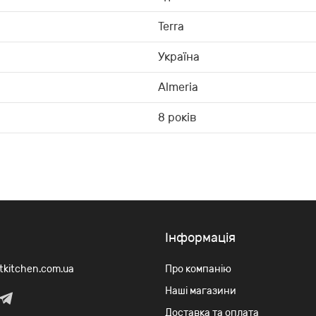
Terra
Україна
Almeria
8 років
Iнформація
rtkitchen.com.ua
Про компанію
Наші магазини
Доставка та оплата