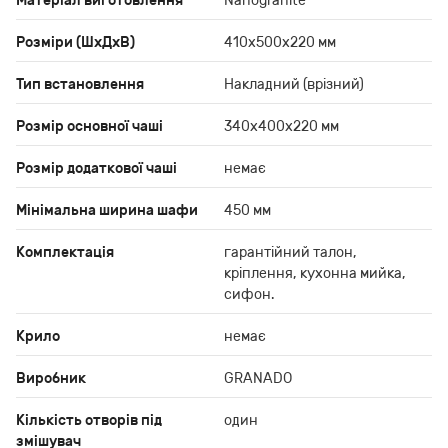
Матеріал виготовлення
Nanogranite
Розміри (ШхДхВ)
410х500х220 мм
Тип встановлення
Накладний (врізний)
Розмір основної чаші
340х400х220 мм
Розмір додаткової чаші
немає
Мінімальна ширина шафи
450 мм
Комплектація
гарантійний талон,
кріплення, кухонна мийка,
сифон.
Крило
немає
Виробник
GRANADO
Кількість отворів під
один
змішувач