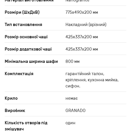
Матеріал виготовлення
Nanogranite
Розміри (ШхДхВ)
775x490x200 мм
Тип встановлення
Накладний (врізний)
Розмір основної чаші
425x337x200 мм
Розмір додаткової чаші
425x337x200 мм
Мінімальна ширина шафи
800 мм
Комплектація
гарантійний талон,
кріплення, кухонна мийка,
сифон.
Крило
немає
Виробник
GRANADO
Кількість отворів під
один
змішувач