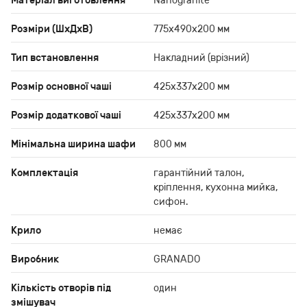
Матеріал виготовлення
Nanogranite
Розміри (ШхДхВ)
775x490x200 мм
Тип встановлення
Накладний (врізний)
Розмір основної чаші
425x337x200 мм
Розмір додаткової чаші
425x337x200 мм
Мінімальна ширина шафи
800 мм
Комплектація
гарантійний талон,
кріплення, кухонна мийка,
сифон.
Крило
немає
Виробник
GRANADO
Кількість отворів під
один
змішувач