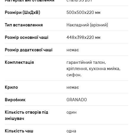
Матеріал виготовлення
cталь SS 201
Розміри (ШхДхВ)
500х500х220 мм
Тип встановлення
Накладний (врізний)
Розмір основної чаші
448x398x220 мм
Розмір додаткової чаші
немає
Комплектація
гарантійний талон,
кріплення, кухонна мийка,
сифон.
Крило
немає
Виробник
GRANADO
Кількість отворів під
один
змішувач
Кількість чаш
одна