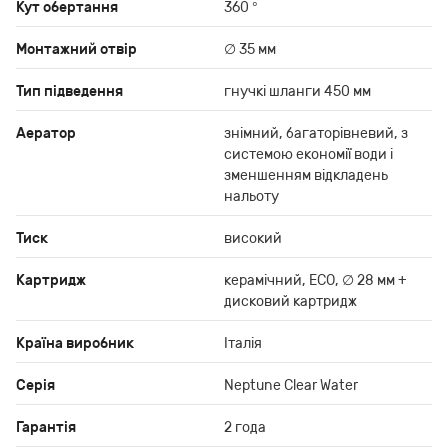
Кут обертання
360 °
Монтажний отвір
∅ 35 мм
Тип підведення
гнучкі шланги 450 мм
Аератор
знімний, багаторівневий, з
системою економії води і
зменшенням відкладень
нальоту
Тиск
високий
Картридж
керамічний, ЕСО, ∅ 28 мм +
дисковий картридж
Країна виробник
Італія
Серія
Neptune Clear Water
Гарантія
2 года