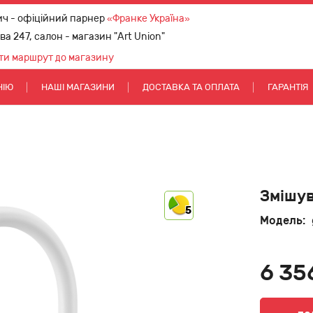
ич - офіційний парнер
«Франке Україна»
ова 247, салон - магазин "Art Union"
ти маршрут до магазину
НІЮ
НАШІ МАГАЗИНИ
ДОСТАВКА ТА ОПЛАТА
ГАРАНТІЯ
Змішув
5
Модель:
6 35