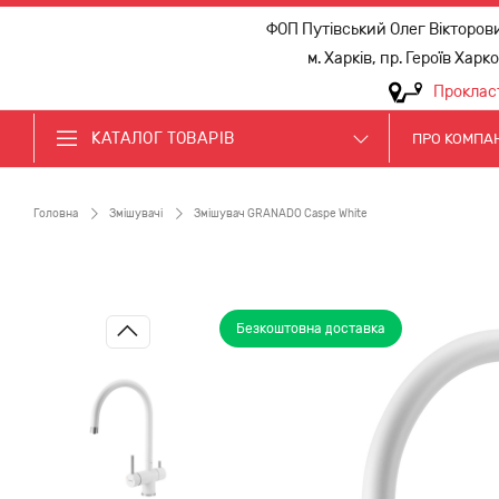
ФОП Путівський Олег Вікторов
м. Харків, пр. Героїв Харк
Проклас
КАТАЛОГ ТОВАРІВ
ПРО КОМПА
Головна
Змішувачі
Змішувач GRANADO Caspe White
Безкоштовна доставка