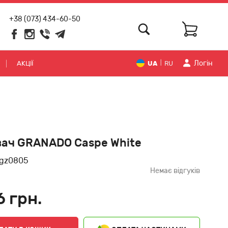
+38 (073) 434-60-50
Логiн
АКЦІЇ
UA
RU
|
ач GRANADO Caspe White
gz0805
Немає відгуків
6 грн.