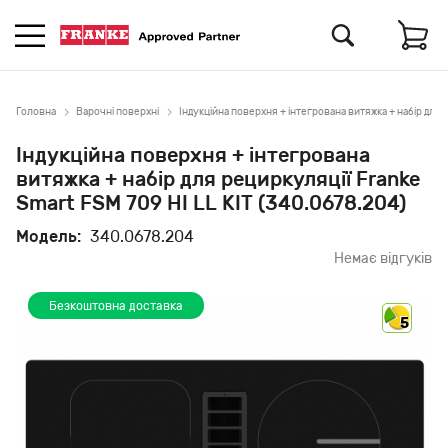
Головна
Варочні поверхні
Індукційна поверхня + інтегрована витяжка + набір для р
Індукційна поверхня + інтегрована
витяжка + набір для рециркуляції Franke
Smart FSM 709 HI LL KIT (340.0678.204)
Модель:
340.0678.204
Немає відгуків
Безкоштовна доставка
5