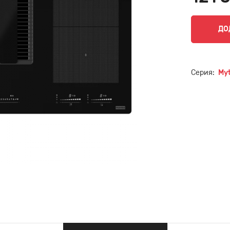
ДО
Серия:
My