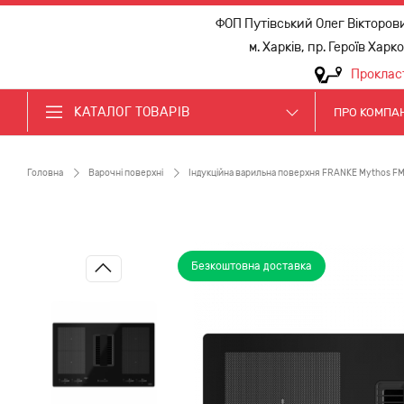
ФОП Путівський Олег Вікторов
м. Харків, пр. Героїв Харк
Проклас
КАТАЛОГ ТОВАРІВ
ПРО КОМПА
Головна
Варочні поверхні
Індукційна варильна поверхня FRANKE Mythos FMY
Безкоштовна доставка