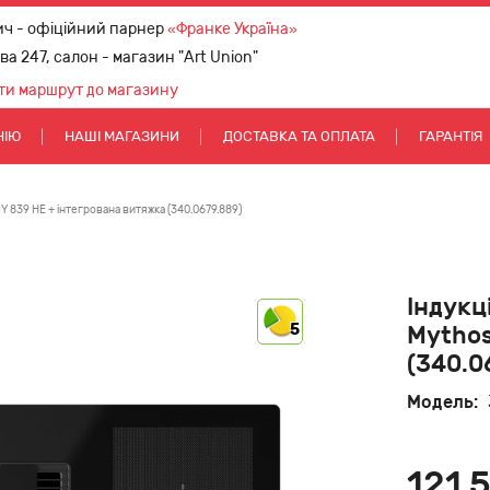
ич - офіційний парнер
«Франке Україна»
ова 247, салон - магазин "Art Union"
ти маршрут до магазину
НІЮ
НАШІ МАГАЗИНИ
ДОСТАВКА ТА ОПЛАТА
ГАРАНТІЯ
 839 HE + інтегрована витяжка (340.0679.889)
Індукц
5
Mythos
(340.0
Модель:
121 