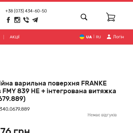
+38 (073) 434-60-50
Логiн
АКЦІЇ
UA
RU
|
ійна варильна поверхня FRANKE
 FMY 839 HE + інтегрована витяжка
679.889)
340.0679.889
Немає відгуків
576 грн.