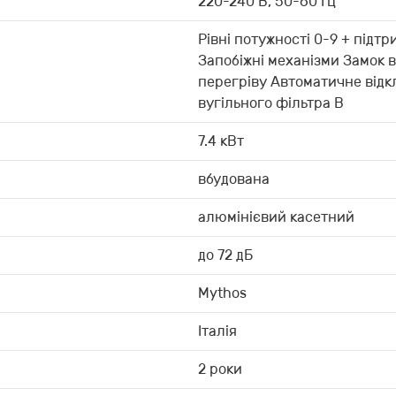
220-240 В, 50-60 Гц
Рівні потужності 0-9 + підтр
Запобіжні механізми Замок в
перегріву Автоматичне відк
вугільного фільтра B
7.4 кВт
вбудована
алюмінієвий касетний
до 72 дБ
Mythos
Італія
2 роки