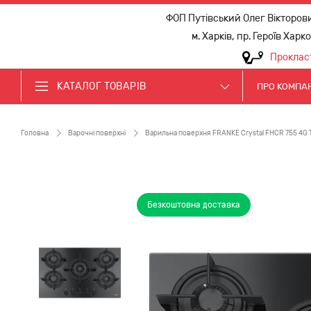
ФОП Путівський Олег Вікторов
м. Харків, пр. Героїв Харк
Проклас
КАТАЛОГ ТОВАРІВ
ПРО КОМПА
Головна
Варочні поверхні
Варильна поверхня FRANKE Crystal FHCR 755 4G 
Безкоштовна доставка