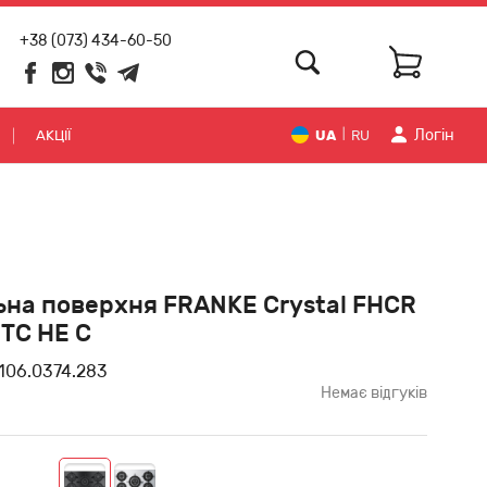
+38 (073) 434-60-50
Логiн
АКЦІЇ
UA
RU
|
на поверхня FRANKE Crystal FHCR
 TC HE C
106.0374.283
Немає відгуків