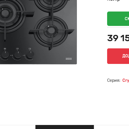
С
39 1
ДО
Серия:
Cry