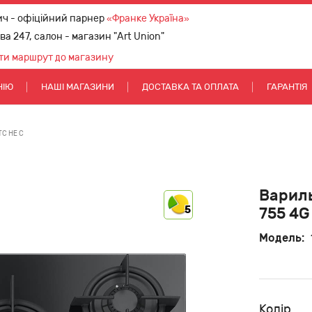
ич - офіційний парнер
«Франке Україна»
ова 247, салон - магазин "Art Union"
ти маршрут до магазину
НІЮ
НАШІ МАГАЗИНИ
ДОСТАВКА ТА ОПЛАТА
ГАРАНТІЯ
TC HE C
Вариль
5
755 4G
Модель:
Колір