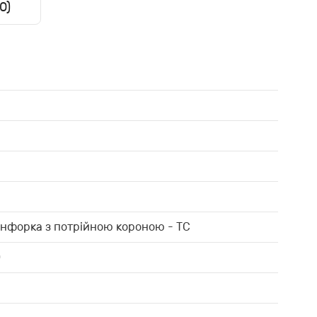
0)
онфорка з потрійною короною - TC
0