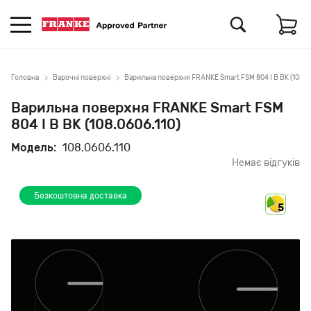
Головна
Варочні поверхні
Варильна поверхня FRANKE Smart FSM 804 I B BK (108.06
Варильна поверхня FRANKE Smart FSM
804 I B BK (108.0606.110)
Модель:
108.0606.110
Немає відгуків
Безкоштовна доставка
5