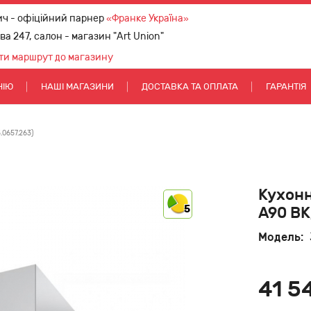
ич - офіційний парнер
«Франке Україна»
ова 247, салон - магазин "Art Union"
ти маршрут до магазину
НІЮ
НАШІ МАГАЗИНИ
ДОСТАВКА ТА ОПЛАТА
ГАРАНТІЯ
.0657.263)
Кухонн
5
A90 BK
Модель:
41 5