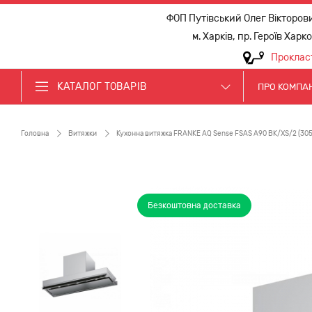
ФОП Путівський Олег Вікторов
м. Харків, пр. Героїв Харк
Проклас
КАТАЛОГ ТОВАРІВ
ПРО КОМПА
Головна
Витяжки
Кухонна витяжка FRANKE AQ Sense FSAS A90 BK/XS/2 (305
Безкоштовна доставка