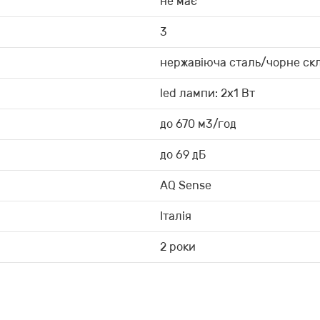
не має
3
нержавіюча сталь/чорне ск
led лампи: 2x1 Вт
до 670 м3/год
до 69 дБ
AQ Sense
Італія
2 роки