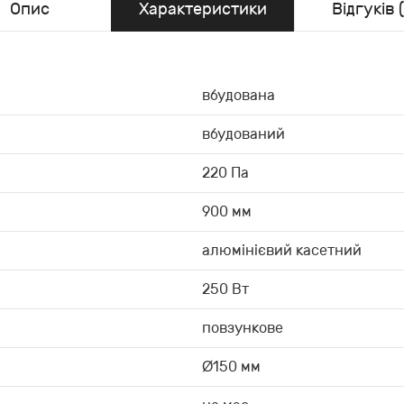
Опис
Характеристики
Відгуків (
вбудована
вбудований
220 Па
900 мм
алюмінієвий касетний
250 Вт
повзункове
Ø150 мм