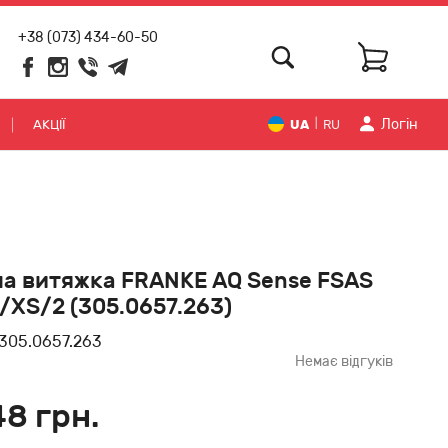
+38 (073) 434-60-50
Логiн
АКЦІЇ
UA
RU
|
а витяжка FRANKE AQ Sense FSAS
/XS/2 (305.0657.263)
305.0657.263
Немає відгуків
48 грн.