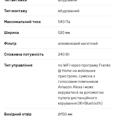
Тип витяжки
вбудована
Тип монтажу
вбудований
Максимальний тиск
540 Па
Ширина
520 мм
Фільтр
алюмінієвий касетний
Споживча потужність
240 Вт
Тип управління
по WiFi через програму Franke
@ Home на мобільних
пристроях, сумісна з
голосовим помічником
Amazon Alexa і може
керуватися за допомогою
пульта дистанційного
керування (ІК+Bluetooth)
Вихідний отвір
Ø150 мм