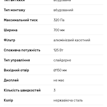
Тип витяжки
вбудована
Тип монтажу
вбудований
Максимальний тиск
320 Па
Ширина
700 мм
Фільтр
алюмінієвий касетний
Споживча потужність
125 Вт
Тип управління
слайдерне
Вихідний отвір
Ø150 мм
Дисплей
не має
Кількість швидкостей
3
Колір
нержавіюча сталь