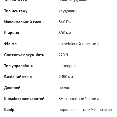
Тип витяжки
повновбудована
Тип монтажу
вбудована
Максимальний тиск
540 Па
Ширина
600 мм
Фільтр
алюмінієвий касетний
Споживча потужність
270 Вт
Тип управління
сенсорне
Вихідний отвір
Ø150 мм
Дисплей
не має
Кількість швидкостей
3+ інтенсивний режим
Колір
нержавіюча сталь/чорне скло