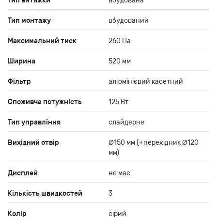
Тип витяжки
вбудована
Тип монтажу
вбудований
Максимальний тиск
260 Па
Ширина
520 мм
Фільтр
алюмінієвий касетний
Споживча потужність
125 Вт
Тип управління
слайдерне
Вихідний отвір
Ø150 мм (+перехідник Ø120
мм)
Дисплей
не має
Кількість швидкостей
3
Колір
сірий