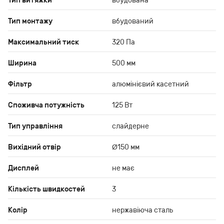
Тип витяжки
вбудована
Тип монтажу
вбудований
Максимальний тиск
320 Па
Ширина
500 мм
Фільтр
алюмінієвий касетний
Споживча потужність
125 Вт
Тип управління
слайдерне
Вихідний отвір
Ø150 мм
Дисплей
не має
Кількість швидкостей
3
Колір
нержавіюча сталь