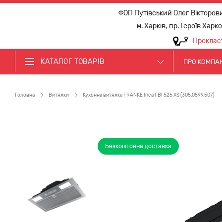
ФОП Путівський Олег Вікторов
м. Харків, пр. Героїв Харк
Проклас
КАТАЛОГ ТОВАРІВ
ПРО КОМПА
Головна
Витяжки
Кухонна витяжка FRANKE Inca FBI 525 XS (305.0599.507)
Безкоштовна доставка