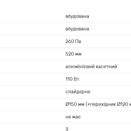
вбудована
вбудована
260 Па
520 мм
алюмінієвий касетний
110 Вт
слайдерне
Ø150 мм (+перехідник Ø120 
не має
3