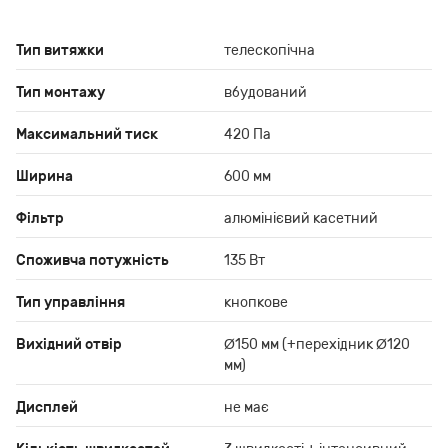
Тип витяжки
телескопічна
Тип монтажу
вбудований
Максимальний тиск
420 Па
Ширина
600 мм
Фільтр
алюмінієвий касетний
Споживча потужність
135 Вт
Тип управління
кнопкове
Вихідний отвір
Ø150 мм (+перехідник Ø120
мм)
Дисплей
не має