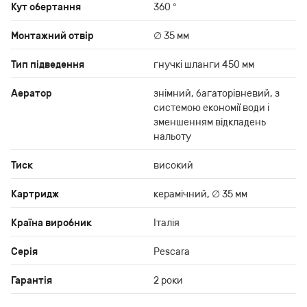
Кут обертання
360 °
Монтажний отвір
∅ 35 мм
Тип підведення
гнучкі шланги 450 мм
Аератор
знімний, багаторівневий, з
системою економії води і
зменшенням відкладень
нальоту
Тиск
високий
Картридж
керамічний, ∅ 35 мм
Країна виробник
Італія
Серія
Pescara
Гарантія
2 роки