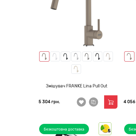
Змішувач FRANKE Lina Pull Out
5 304 грн.
4 056
Безкоштовна доставка
Без
5