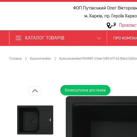
ФОП Путівський Олег Вікторов
м. Харків, пр. Героїв Харк
Проклас
КАТАЛОГ ТОВАРІВ
ПРО КОМПА
Головна
Кухонні мийки
Кухонна мийка FRANKE Urban UBG 611-62 Black Edition
Безкоштовна доставка