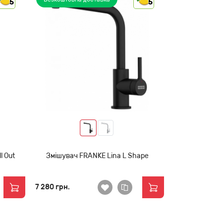
5
5
l Out
Змішувач FRANKE Lina L Shape
7 280 грн.