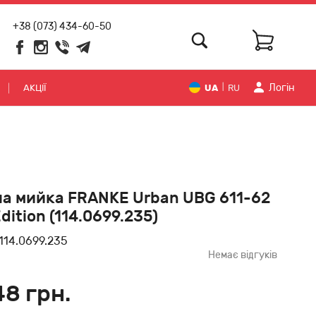
+38 (073) 434-60-50
Логiн
АКЦІЇ
UA
RU
|
а мийка FRANKE Urban UBG 611-62
dition (114.0699.235)
114.0699.235
Немає відгуків
48 грн.