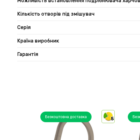
Можливість встановлення подрібнювача харчов
Кількість отворів під змішувач
Серія
Країна виробник
Гарантія
Безкоштовна доставка
Без
5