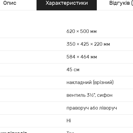
Опис
Характеристики
Відгуків (
620 × 500 мм
350 × 425 × 220 мм
584 × 464 мм
45 см
накладний (врізний)
вентиль 3½", сифон
праворуч або ліворуч
Ні