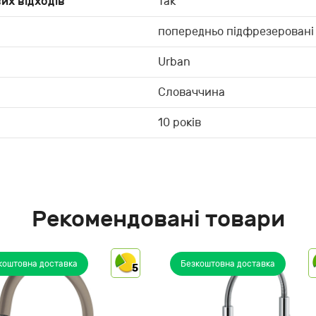
их відходів
Так
попередньо підфрезеровані 
Urban
Словаччина
10 років
Рекомендовані товари
коштовна доставка
Безкоштовна доставка
5