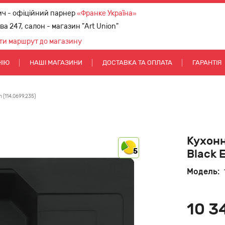
ич - офіційний парнер
«Франке Україна»
ова 247, салон - магазин "Art Union"
ти маршрут до магазину
НІЮ
НАШІ МАГАЗИНИ
ДОСТАВКА ТА ОПЛАТА
ГАРАНТІЯ
 (114.0699.235)
Кухонн
5
Black E
Модель:
10 3